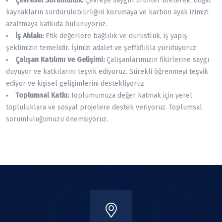
Çevresel Sorumluluk:
Çevreye saygılı ürünler üreterek, doğal
kaynakların sürdürülebilirliğini korumaya ve karbon ayak izimizi
azaltmaya katkıda bulunuyoruz.
İş Ahlakı:
Etik değerlere bağlılık ve dürüstlük, iş yapış
şeklimizin temelidir. İşimizi adalet ve şeffaflıkla yürütüyoruz.
Çalışan Katılımı ve Gelişimi:
Çalışanlarımızın fikirlerine saygı
duyuyor ve katkılarını teşvik ediyoruz. Sürekli öğrenmeyi teşvik
ediyor ve kişisel gelişimlerini destekliyoruz.
Toplumsal Katkı:
Toplumumuza değer katmak için yerel
topluluklara ve sosyal projelere destek veriyoruz. Toplumsal
sorumluluğumuzu önemsiyoruz.