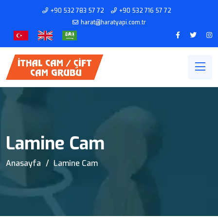
+90 532 783 57 72
+90 532 716 57 72
harat@haratyapi.com.tr
Lamine Cam
Anasayfa
Lamine Cam